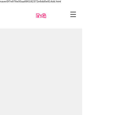
naver5f7e976e00aa690182372e6dd0e814dd.html