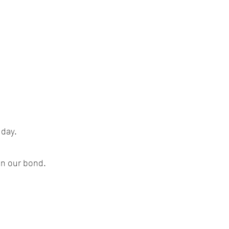
 day.
en our bond.