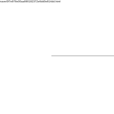
naver5f7e976e00aa690182372e6dd0e814dd.html