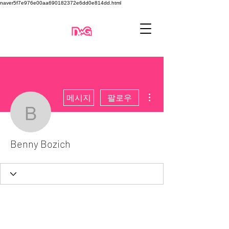
naver5f7e976e00aa690182372e6dd0e814dd.html
더보기
메시지
팔로우
Benny Bozich
Benny Bozich