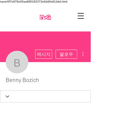
naver5f7e976e00aa690182372e6dd0e814dd.html
더보기
메시지
팔로우
Benny Bozich
Benny Bozich